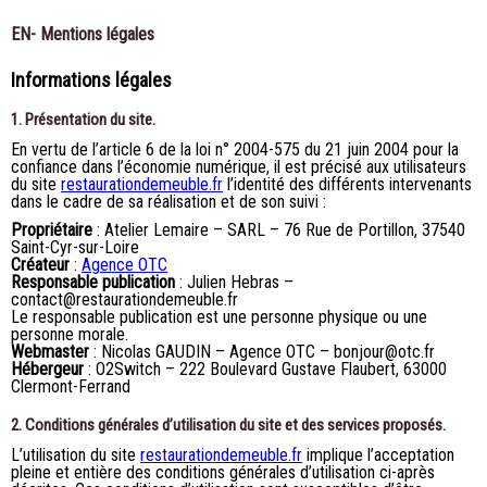
EN- Mentions légales
Informations légales
1. Présentation du site.
En vertu de l’article 6 de la loi n° 2004-575 du 21 juin 2004 pour la
confiance dans l’économie numérique, il est précisé aux utilisateurs
du site
restaurationdemeuble.fr
l’identité des différents intervenants
dans le cadre de sa réalisation et de son suivi :
Propriétaire
: Atelier Lemaire – SARL – 76 Rue de Portillon, 37540
Saint-Cyr-sur-Loire
Créateur
:
Agence OTC
Responsable publication
: Julien Hebras –
contact@restaurationdemeuble.fr
Le responsable publication est une personne physique ou une
personne morale.
Webmaster
: Nicolas GAUDIN – Agence OTC – bonjour@otc.fr
Hébergeur
: O2Switch – 222 Boulevard Gustave Flaubert, 63000
Clermont-Ferrand
2. Conditions générales d’utilisation du site et des services proposés.
L’utilisation du site
restaurationdemeuble.fr
implique l’acceptation
pleine et entière des conditions générales d’utilisation ci-après