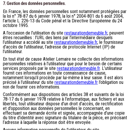
7. Gestion des données personnelles.
En France, les données personnelles sont notamment protégées par
la loi n° 78-87 du 6 janvier 1978, la loi n° 2004-801 du 6 août 2004,
l’article L. 226-13 du Code pénal et la Directive Européenne du 24
octobre 1995.
A l’occasion de l’utilisation du site
restaurationdemeuble.fr
, peuvent
êtres recueillies : l’URL des liens par l’intermédiaire desquels
l’utilisateur a accédé au site
restaurationdemeuble.fr
, le fournisseur
d’accès de l’utilisateur, l’adresse de protocole Internet (IP) de
l’utilisateur.
En tout état de cause Atelier Lemaire ne collecte des informations
personnelles relatives à l’utilisateur que pour le besoin de certains
services proposés par le site
restaurationdemeuble.fr
. L’utilisateur
fournit ces informations en toute connaissance de cause,
notamment lorsqu’il procède par lui-même à leur saisie. Il est alors
précisé à l’utilisateur du site
restaurationdemeuble.fr
l’obligation ou
non de fournir ces informations.
Conformément aux dispositions des articles 38 et suivants de la loi
78-17 du 6 janvier 1978 relative à l’informatique, aux fichiers et aux
libertés, tout utilisateur dispose d’un droit d’accès, de rectification
et d’opposition aux données personnelles le concernant, en
effectuant sa demande écrite et signée, accompagnée d’une copie
du titre d’identité avec signature du titulaire de la pièce, en précisant
l’adresse à laquelle la réponse doit être envoyée.
Aucune information personnelle de l’utilisateur du site