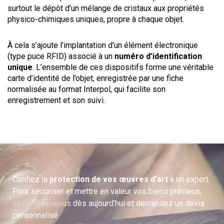
surtout le dépôt d’un mélange de cristaux aux propriétés
physico-chimiques uniques, propre à chaque objet.
À cela s’ajoute l’implantation d’un élément électronique
(type puce RFID) associé à un
numéro d’identification
unique
. L’ensemble de ces dispositifs forme une véritable
carte d’identité de l’objet, enregistrée par une fiche
normalisée au format Interpol, qui facilite son
enregistrement et son suivi.
Confiez la
protection de vos œuvres d’art
à un expert.
Pour sécuriser et mettre en valeur vos biens précieux,
contactez-nous
dès aujourd’hui et demandez un devis
personnalisé.