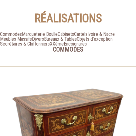
RÉALISATIONS
Commodes
Marqueterie Boulle
Cabinets
Cartels
Ivoire & Nacre
Meubles Massifs
Divers
Bureaux & Tables
Objets d'exception
Secrétaires & Chiffonniers
XXème
Encoignures
COMMODES