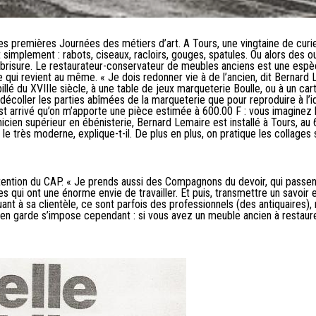
des premières Journées des métiers d’art. A Tours, une vingtaine de curi
implement : rabots, ciseaux, racloirs, gouges, spatules. Ou alors des out
brisure. Le restaurateur-conservateur de meubles anciens est une espèce 
 ce qui revient au même. « Je dois redonner vie à de l’ancien, dit Berna
illé du XVIIIe siècle, à une table de jeux marqueterie Boulle, ou à un car
r décoller les parties abîmées de la marqueterie que pour reproduire à l’
l est arrivé qu’on m’apporte une pièce estimée à 600.00 F : vous imaginez 
hnicien supérieur en ébénisterie, Bernard Lemaire est installé à Tours, au
et le très moderne, explique-t-il. De plus en plus, on pratique les collage
btention du CAP. « Je prends aussi des Compagnons du devoir, qui passen
s qui ont une énorme envie de travailler. Et puis, transmettre un savoir 
 sa clientèle, ce sont parfois des professionnels (des antiquaires), mais
mise en garde s’impose cependant : si vous avez un meuble ancien à rest