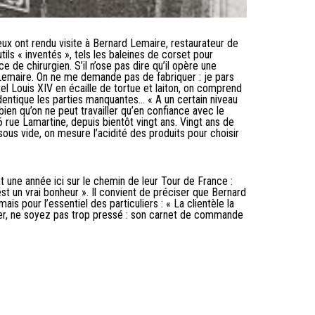
eux ont rendu visite à Bernard Lemaire, restaurateur de
ils « inventés », tels les baleines de corset pour
de chirurgien. S’il n’ose pas dire qu’il opère une
rd Lemaire. On ne me demande pas de fabriquer : je pars
tel Louis XIV en écaille de tortue et laiton, on comprend
identique les parties manquantes… « A un certain niveau
bien qu’on ne peut travailler qu’en confiance avec le
 6 rue Lamartine, depuis bientôt vingt ans. Vingt ans de
s sous vide, on mesure l’acidité des produits pour choisir
t une année ici sur le chemin de leur Tour de France :
est un vrai bonheur ». Il convient de préciser que Bernard
 pour l’essentiel des particuliers : « La clientèle la
aurer, ne soyez pas trop pressé : son carnet de commande