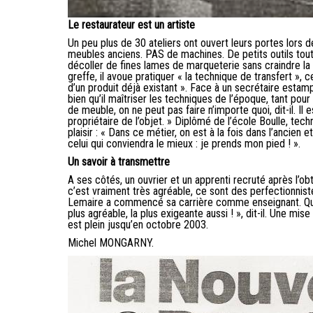
Le restaurateur est un artiste
Un peu plus de 30 ateliers ont ouvert leurs portes lors 
meubles anciens. PAS de machines. De petits outils tout s
décoller de fines lames de marqueterie sans craindre la 
greffe, il avoue pratiquer « la technique de transfert »,
d’un produit déjà existant ». Face à un secrétaire estamp
bien qu’il maîtriser les techniques de l’époque, tant pou
de meuble, on ne peut pas faire n’importe quoi, dit-il. I
propriétaire de l’objet. » Diplômé de l’école Boulle, tec
plaisir : « Dans ce métier, on est à la fois dans l’ancien 
celui qui conviendra le mieux : je prends mon pied ! ».
Un savoir à transmettre
A ses côtés, un ouvrier et un apprenti recruté après l’o
c’est vraiment très agréable, ce sont des perfectionniste
Lemaire a commencé sa carrière comme enseignant. Quant à
plus agréable, la plus exigeante aussi ! », dit-il. Une 
est plein jusqu’en octobre 2003.
Michel MONGARNY.