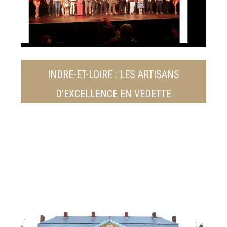
INDRE-ET-LOIRE : LES ARTISANS
D’EXCELLENCE EN VEDETTE